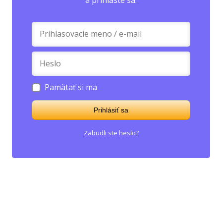
a prihláste sa.
Pamätať si ma
Prihlásiť sa
Zabudli ste heslo?