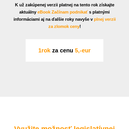
K už zakúpenej verzii platnej na tento rok získajte
aktuálny
eBook Začínam podnikať
s platnými
informáciami aj na ďalšie roky navyše v
plnej verzii
za zlomok ceny
!
1rok
za cenu
5,-eur
Využite možnosť legislatívnej